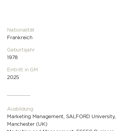
Mediencenter
Arbeiten bei uns
CALIDA GROUP in Zahlen
DE
EN
Unternehmenskultur
Vorteile
Nationalität
Frankreich
Offene Jobs
Geburtsjahr
1978
Eintritt in GM
2025
Ausbildung
Marketing Management, SALFORD University,
Manchester (UK)